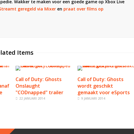
opedie. Wakker te maken voor een goede game op Xbox Live
Streamt geregeld via Mixer
en
praat over films op
lated Items
Call of Duty: Ghosts
Call of Duty: Ghosts
anaf
Onslaught
wordt geschikt
e
"CODnapped" trailer
gemaakt voor eSports
22 JANUARI 2014
9 JANUARI 2014