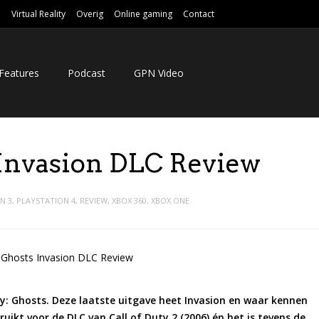
e
Virtual Reality
Overig
Online gaming
Contact
Features
Podcast
GPN Video
s Invasion DLC Review
N 3
,
PLAYSTATION 4
,
REVIEW
,
XBOX 360
,
XBOX ONE
uty: Ghosts. Deze laatste uitgave heet Invasion en waar kennen
ikt voor de DLC van Call of Duty 2 (2006) én het is tevens de