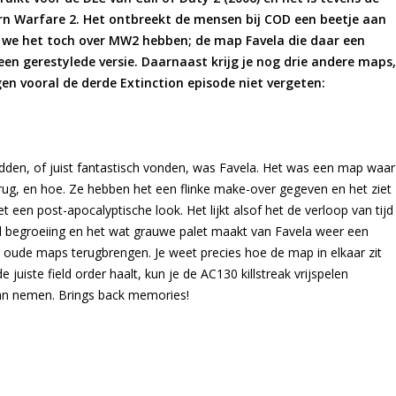
 Warfare 2. Het ontbreekt de mensen bij COD een beetje aan
Als we het toch over MW2 hebben; de map Favela die daar een
een gerestylede versie. Daarnaast krijg je nog drie andere maps,
 vooral de derde Extinction episode niet vergeten:
den, of juist fantastisch vonden, was Favela. Het was een map waar
erug, en hoe. Ze hebben het een flinke make-over gegeven en het ziet
het een post-apocalyptische look. Het lijkt alsof het de verloop van tijd
al begroeiing en het wat grauwe palet maakt van Favela weer een
e oude maps terugbrengen. Je weet precies hoe de map in elkaar zit
juiste field order haalt, kun je de AC130 killstreak vrijspelen
an nemen. Brings back memories!