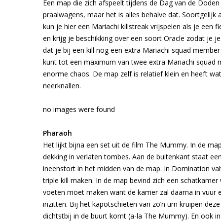
Een map die zich afspeelt tijdens de Dag van de Doden in
praalwagens, maar het is alles behalve dat. Soortgelijk
kun je hier een Mariachi killstreak vrijspelen als je een
en krijg je beschikking over een soort Oracle zodat je 
dat je bij een kill nog een extra Mariachi squad member 
kunt tot een maximum van twee extra Mariachi squad mem
enorme chaos. De map zelf is relatief klein en heeft w
neerknallen.
no images were found
Pharaoh
Het lijkt bijna een set uit de film The Mummy. In de m
dekking in verlaten tombes. Aan de buitenkant staat een
ineenstort in het midden van de map. In Domination val
triple kill maken. In de map bevind zich een schatkamer wa
voeten moet maken want de kamer zal daarna in vuur e
inzitten. Bij het kapotschieten van zo’n urn kruipen dez
dichtstbij in de buurt komt (a-la The Mummy). En ook in