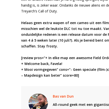
handig is, is zeker waar. Ondanks de nieuwe aliens en d
Treyarch’s Call of Duty.
Helaas geen extra wapen of een cameo uit een film 
misschien wel de leukste DLC tot nu toe maakt. Va
onduidelijke redenen is een release datum voor de 
van 4 á 5 weken later (10 juli?). Als je bereid bent 
schaffen. Stay frosty.
[review pros=”+ In elke map een awesome Field Ord
+ Welcome back, Favela!
+ Mooi vormgegeven” cons=”- Geen speciale (film-
– Mapdesign kan beter” score=80]
Bas van Dun
All-round geek met een gigantisc