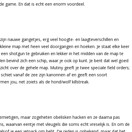
it de game. En dat is echt een enorm voordeel.
 zijn nauwe gangetjes, erg veel hoogte- en laagteverschillen en
kleine map met heen veel doorgangen en hoeken. Je staat elke keer
een shotgun te gebruiken en lekker in het midden van de map te
en bevind zich een schip, waar je ook op kunt. Je bent dat wel goed
 zicht over de gehele map. Mutiny geeft je twee speciale field orders;
 schiet vanaf de zee zijn kanonnen af en geeft een soort
en jou, net zoiets als de hond/wolf killstreak.
ernietigen, maar zogeheten obelisken hacken en ze daarna pas
ens, waarvan eentje met vleugels die soms echt vreselijk is. En om de
 alsof je een jetpack om hebt. De reden is onbekend, maar dat het