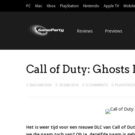
PC
Mac
Xbox
PlayStation
Nintendo
Apple TV
Mobil
Reviews
Previews
Call of Duty: Ghost
BAS VAN DUN
19 JUNI 2014
3 COMMENTS
PLAYSTATIO
Het is weer tijd voor een nieuwe DLC van Call of D
we die naam toch van? Oh ja, dezelfde naam is gebru