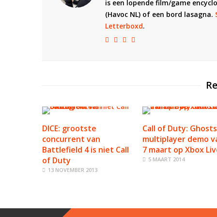
is een lopende film/game encycl
(Havoc NL) of een bord lasagna.
Letterboxd
.
Re
DICE: grootste
Call of Duty: Ghosts
concurrent van
multiplayer demo v
Battlefield 4 is niet Call
7 maart op Xbox Liv
of Duty
5 MAART 2014
13 NOVEMBER 2013