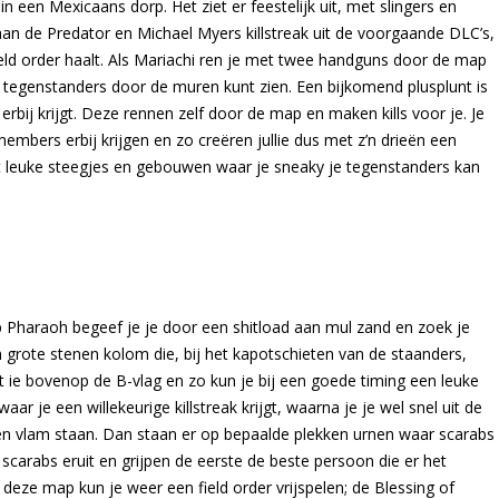
 een Mexicaans dorp. Het ziet er feestelijk uit, met slingers en
 aan de Predator en Michael Myers killstreak uit de voorgaande DLC’s,
 field order haalt. Als Mariachi ren je met twee handguns door de map
je tegenstanders door de muren kunt zien. Een bijkomend plusplunt is
erbij krijgt. Deze rennen zelf door de map en maken kills voor je. Je
bers erbij krijgen en zo creëren jullie dus met z’n drieën een
at leuke steegjes en gebouwen waar je sneaky je tegenstanders kan
ap Pharaoh begeef je je door een shitload aan mul zand en zoek je
 grote stenen kolom die, bij het kapotschieten van de staanders,
t ie bovenop de B-vlag en zo kun je bij een goede timing een leuke
ar je een willekeurige killstreak krijgt, waarna je je wel snel uit de
n vlam staan. Dan staan er op bepaalde plekken urnen waar scarabs
e scarabs eruit en grijpen de eerste de beste persoon die er het
 deze map kun je weer een field order vrijspelen; de Blessing of