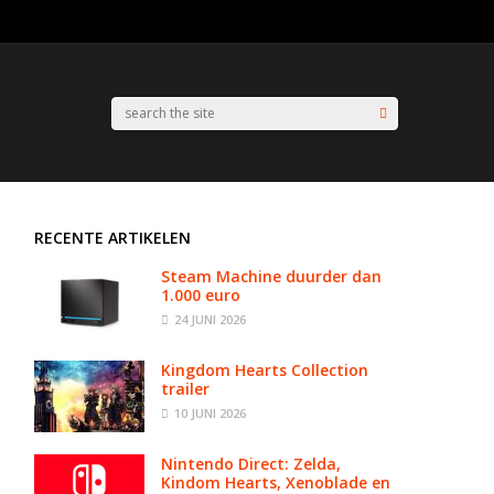
RECENTE ARTIKELEN
Steam Machine duurder dan
1.000 euro
24 JUNI 2026
Kingdom Hearts Collection
trailer
10 JUNI 2026
Nintendo Direct: Zelda,
Kindom Hearts, Xenoblade en