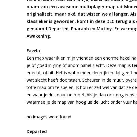
naam van een awesome multiplayer map uit Modern
originaliteit, maar oké, dat wisten we al langer. 
klassieker is geworden, komt in deze DLC terug als 
genaamd Departed, Pharaoh en Mutiny. En we mogen
Awakening.
Favela
Een map waar ik en mijn vrienden een enorme hekel had
je òf goed in ging òf abominabel slecht. Deze map is t
er echt tof uit. Het is wat minder kleurrijk en dat geeft 
wat slecht heeft doorstaan. Scheuren in de muur, over
toffe map om te spelen. Ik hou er zelf wel van dat ze d
en waar je dus naartoe moet. Als je dan ook nog eens de 
waarmee je de map van hoog uit de lucht onder vuur k
no images were found
Departed