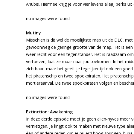
Anubis. Hiermee krijg je voor vier levens alle(!) perks u
no images were found
Mutiny
Misschien is dit wel de moeilijkste map uit de DLC, met
gewoonweg de geringe grootte van de map. Het is een 
weer recht voor een tegenstander. Het is raadzaam om 
vertoeven, laat ze maar naar jou toekomen. In het midd
zichtbaar, maar het geeft je tegelijkertijd ook een goed
het piratenschip en twee spookpiraten. Het piratenschip
mortieraanval. De twee spookpiraten volgen en bescherm
no images were found
Extinction: Awakening
In deze derde episode moet je geen alien-hyves meer v
vernietigen. Je krijgt ook te maken met nieuwe type ali
één of andere reden kun je nu erg hoog springen, bijna