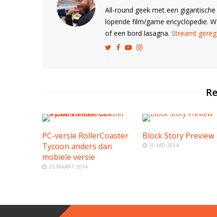
All-round geek met een gigantische 
lopende film/game encyclopedie. 
of een bord lasagna.
Streamt gerege
Re
PC-versie RollerCoaster
Block Story Preview
Tycoon anders dan
20 MEI 2014
mobiele versie
25 MAART 2014