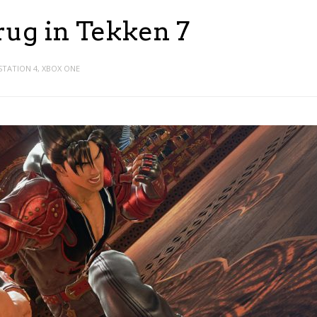
rug in Tekken 7
STATION 4
,
XBOX ONE