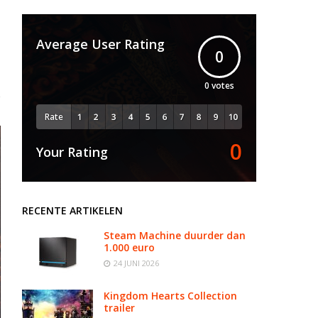
Average User Rating
0
0
votes
Rate
0
Your Rating
RECENTE ARTIKELEN
Steam Machine duurder dan
1.000 euro
24 JUNI 2026
Kingdom Hearts Collection
trailer