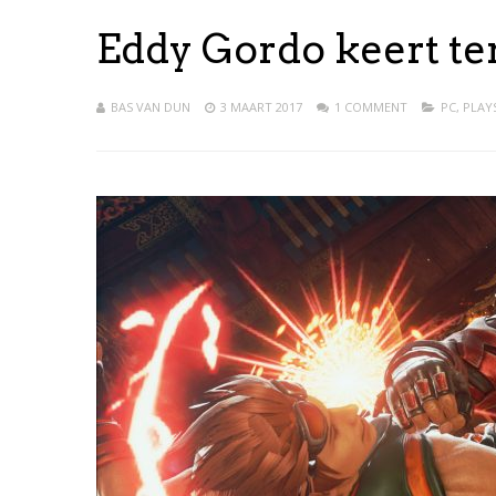
Eddy Gordo keert te
BAS VAN DUN
3 MAART 2017
1 COMMENT
PC
,
PLAY