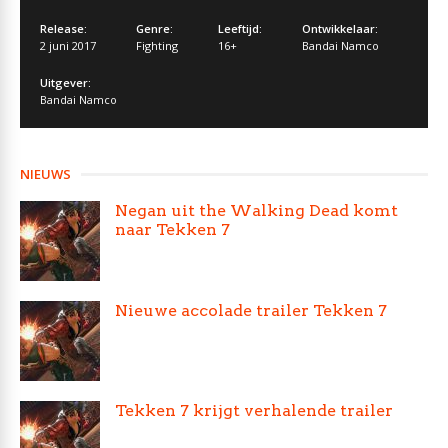
Release:
Genre:
Leeftijd:
Ontwikkelaar:
2 juni 2017
Fighting
16+
Bandai Namco
Uitgever:
Bandai Namco
NIEUWS
Negan uit the Walking Dead komt
naar Tekken 7
Nieuwe accolade trailer Tekken 7
Tekken 7 krijgt verhalende trailer