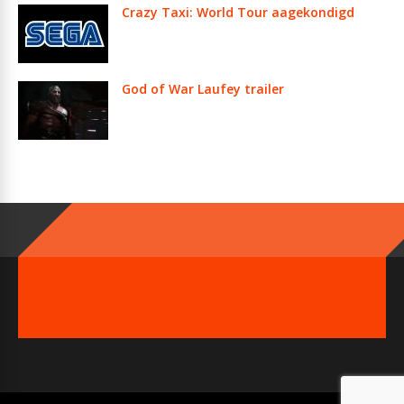
Crazy Taxi: World Tour aagekondigd
God of War Laufey trailer