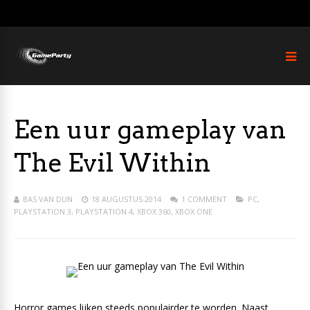
Een uur gameplay van
The Evil Within
BAS VAN DUN
18 AUGUSTUS 2014
1 COMMENT
PC
,
PLAYSTATION 3
,
PLAYSTATION 4
,
XBOX 360
,
XBOX ONE
Horror games lijken steeds populairder te worden. Naast