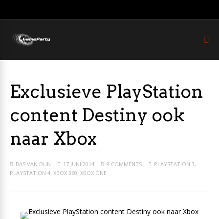
Exclusieve PlayStation
content Destiny ook
naar Xbox
BAS VAN DUN
17 JUNI 2014
9 COMMENTS
PLAYSTATION 3
,
PLAYSTATION 4
,
XBOX 360
,
XBOX ONE