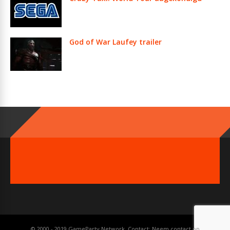
God of War Laufey trailer
© 2000 - 2019 GameParty Network. Contact:
Neem contact op