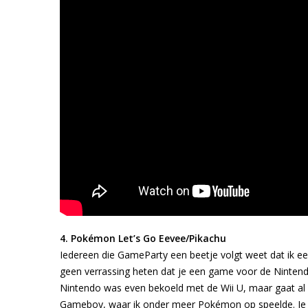
4. Pokémon Let’s Go Eevee/Pikachu
Iedereen die GameParty een beetje volgt weet dat ik e
geen verrassing heten dat je een game voor de Nintendo 
Nintendo was even bekoeld met de Wii U, maar gaat al 
Gameboy, waar ik onder meer Pokémon op speelde. Je ku