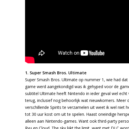
1. Super Smash Bros. Ultimate
Super Smash Bros. Ultimate op nummer 1, wie had dat a
game werd aangekondigd was ik gehyped voor de game. 
subtitel Ultimate heeft Nintendo in ieder geval wel ec
terug, inclusief nog behoorlijk wat nieuwkomers. Meer 
verschillende Spirits te verzamelen uit weet ik wel niet
tot 30 uur kost om uit te spelen. Haast oneindige hersp
alleen aan Nintendo-games. Want ook third-party perso
Ryu en Cloud. The sky lijkt the limit, want met DLC wor