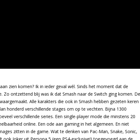
an zien komen? Ik in ieder geval wél. Sinds het moment dat de
Zo ontzettend blij was ik dat Smash naar de Switch ging komen. D
ht waargemaakt. Alle karakters die ook in Smash hebben gezeten keren
dan honderd verschillende stages om op te vechten. Bijna 1300
 hoeveel verschillende series. Een single-player mode die minstens 20
eelbaarheid online. Een ode aan gaming in het algemeen. En niet
nages zitten in de game. Wat te denken van Pac-Man, Snake, Sonic,
dt ook Joker uit Persona 5 (een PS4-exclusive!) toegevoegd aan de