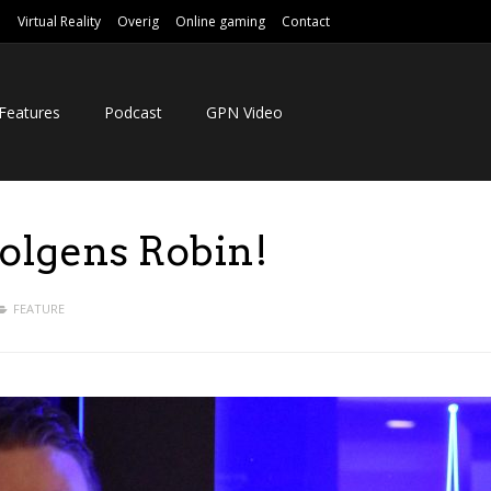
e
Virtual Reality
Overig
Online gaming
Contact
Features
Podcast
GPN Video
volgens Robin!
FEATURE