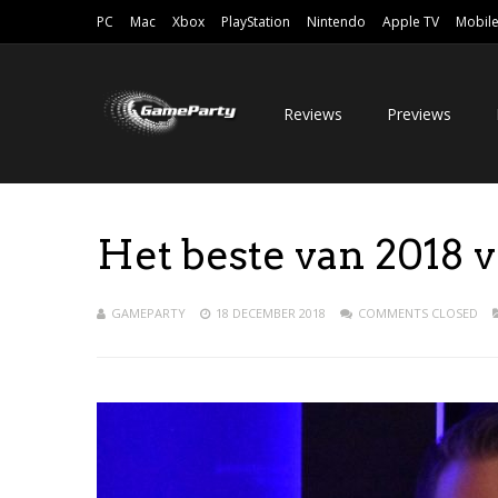
PC
Mac
Xbox
PlayStation
Nintendo
Apple TV
Mobil
Reviews
Previews
Het beste van 2018 
GAMEPARTY
18 DECEMBER 2018
COMMENTS CLOSED