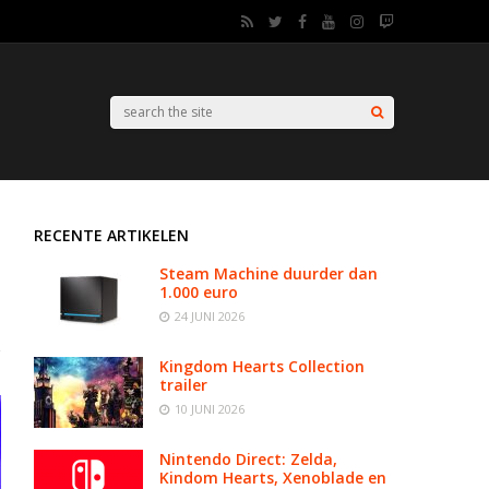
RECENTE ARTIKELEN
Steam Machine duurder dan
1.000 euro
24 JUNI 2026
Kingdom Hearts Collection
trailer
10 JUNI 2026
Nintendo Direct: Zelda,
Kindom Hearts, Xenoblade en