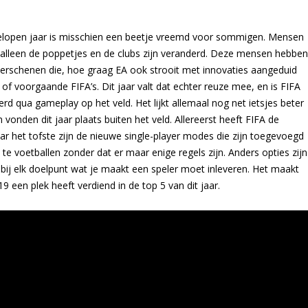
gelopen jaar is misschien een beetje vreemd voor sommigen. Mensen
at alleen de poppetjes en de clubs zijn veranderd. Deze mensen hebben
 verschenen die, hoe graag EA ook strooit met innovaties aangeduid
of voorgaande FIFA’s. Dit jaar valt dat echter reuze mee, en is FIFA
erd qua gameplay op het veld. Het lijkt allemaal nog net ietsjes beter
onden dit jaar plaats buiten het veld. Allereerst heeft FIFA de
ar het tofste zijn de nieuwe single-player modes die zijn toegevoegd
e voetballen zonder dat er maar enige regels zijn. Anders opties zijn
e bij elk doelpunt wat je maakt een speler moet inleveren. Het maakt
19 een plek heeft verdiend in de top 5 van dit jaar.