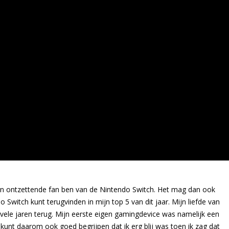
en ontzettende fan ben van de Nintendo Switch. Het mag dan ook
Switch kunt terugvinden in mijn top 5 van dit jaar. Mijn liefde van
vele jaren terug. Mijn eerste eigen gamingdevice was namelijk een
nt daarom ook goed begrijpen dat ik erg blij was toen ik zag dat