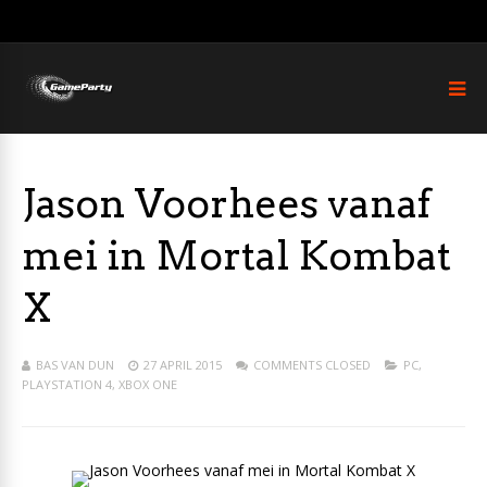
Jason Voorhees vanaf
mei in Mortal Kombat
X
BAS VAN DUN
27 APRIL 2015
COMMENTS CLOSED
PC
,
PLAYSTATION 4
,
XBOX ONE