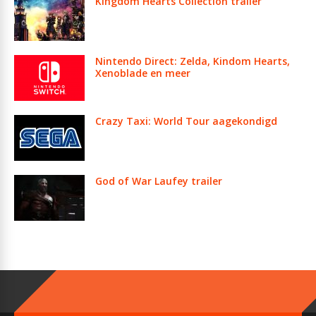
Kingdom Hearts Collection trailer
Nintendo Direct: Zelda, Kindom Hearts,
Xenoblade en meer
Crazy Taxi: World Tour aagekondigd
God of War Laufey trailer