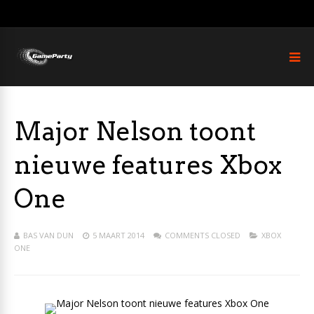
Major Nelson toont
nieuwe features Xbox
One
BAS VAN DUN
5 MAART 2014
COMMENTS CLOSED
XBOX
ONE