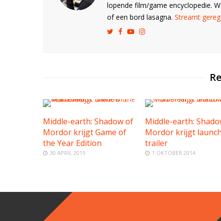
lopende film/game encyclopedie. 
of een bord lasagna.
Streamt gerege
Re
Middle-earth: Shadow of
Middle-earth: Shado
Mordor krijgt Game of
Mordor krijgt launc
the Year Edition
trailer
30 APRIL 2015
1 OKTOBER 2014