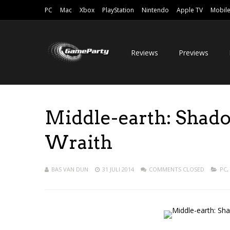
PC
Mac
Xbox
PlayStation
Nintendo
Apple TV
Mobil
Reviews
Previews
Middle-earth: Shado
Wraith
BAS VAN DUN
31 JULI 2014
COMMENTS CLOSED
PC
,