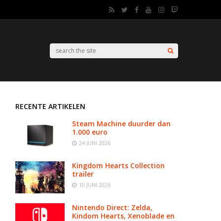
RECENTE ARTIKELEN
Steam Machine duurder dan
1.000 euro
24 JUNI 2026
Kingdom Hearts Collection
trailer
10 JUNI 2026
Nintendo Direct: Zelda,
Kindom Hearts, Xenoblade en