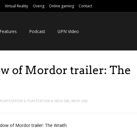
e
Virtual Reality
Overig
Online gaming
Contact
Features
Podcast
GPN Video
w of Mordor trailer: The
PLAYSTATION 3
,
PLAYSTATION 4
,
XBOX 360
,
XBOX ONE