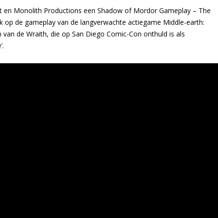
nt en Monolith Productions een Shadow of Mordor Gameplay – The
 kijk op de gameplay van de langverwachte actiegame Middle-earth:
n van de Wraith, die op San Diego Comic-Con onthuld is als
’.