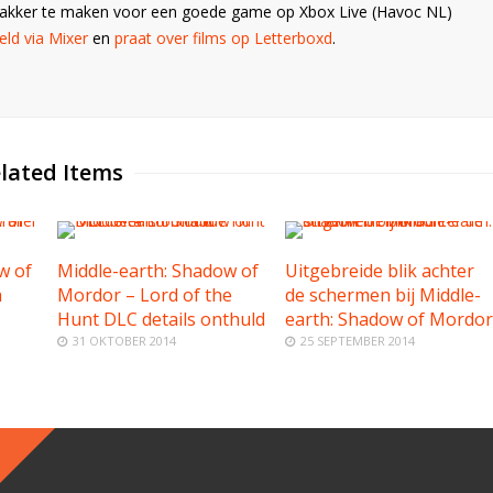
Wakker te maken voor een goede game op Xbox Live (Havoc NL)
ld via Mixer
en
praat over films op Letterboxd
.
lated Items
w of
Middle-earth: Shadow of
Uitgebreide blik achter
h
Mordor – Lord of the
de schermen bij Middle-
Hunt DLC details onthuld
earth: Shadow of Mordor
31 OKTOBER 2014
25 SEPTEMBER 2014