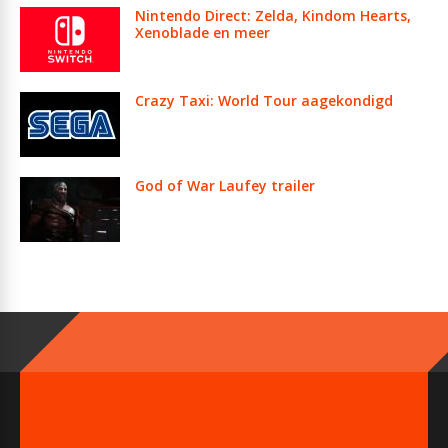
Nintendo Direct: Zelda, Kindom Hearts,
Xenoblade en meer
Crazy Taxi: World Tour aagekondigd
God of War Laufey trailer