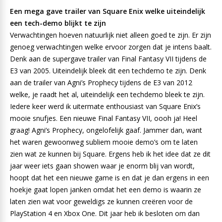
Een mega gave trailer van Square Enix welke uiteindelijk
een tech-demo blijkt te zijn
Verwachtingen hoeven natuurlijk niet alleen goed te zijn. Er zijn
genoeg verwachtingen welke ervoor zorgen dat je intens baalt.
Denk aan de supergave trailer van Final Fantasy VII tijdens de
E3 van 2005. Uiteindelijk bleek dit een techdemo te zijn. Denk
aan de trailer van Agni’s Prophecy tijdens de E3 van 2012
welke, je raadt het al, uiteindelijk een techdemo bleek te zijn.
Iedere keer werd ik uitermate enthousiast van Square Enix’s
mooie snufjes. Een nieuwe Final Fantasy VII, oooh ja! Heel
graag! Agni’s Prophecy, ongelofelijk gaaf. Jammer dan, want
het waren gewoonweg subliem mooie demo’s om te laten
zien wat ze kunnen bij Square. Ergens heb ik het idee dat ze dit
jaar weer iets gaan showen waar je enorm blij van wordt,
hoopt dat het een nieuwe game is en dat je dan ergens in een
hoekje gaat lopen janken omdat het een demo is waarin ze
laten zien wat voor geweldigs ze kunnen creëren voor de
PlayStation 4 en Xbox One. Dit jaar heb ik besloten om dan