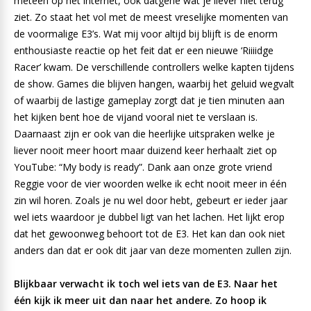
meteen op het internet, ook datgene wat je liever niet terug
ziet. Zo staat het vol met de meest vreselijke momenten van
de voormalige E3’s. Wat mij voor altijd bij blijft is de enorm
enthousiaste reactie op het feit dat er een nieuwe ‘Riiiidge
Racer’ kwam. De verschillende controllers welke kapten tijdens
de show. Games die blijven hangen, waarbij het geluid wegvalt
of waarbij de lastige gameplay zorgt dat je tien minuten aan
het kijken bent hoe de vijand vooral niet te verslaan is.
Daarnaast zijn er ook van die heerlijke uitspraken welke je
liever nooit meer hoort maar duizend keer herhaalt ziet op
YouTube: “My body is ready”. Dank aan onze grote vriend
Reggie voor de vier woorden welke ik echt nooit meer in één
zin wil horen. Zoals je nu wel door hebt, gebeurt er ieder jaar
wel iets waardoor je dubbel ligt van het lachen. Het lijkt erop
dat het gewoonweg behoort tot de E3. Het kan dan ook niet
anders dan dat er ook dit jaar van deze momenten zullen zijn.
Blijkbaar verwacht ik toch wel iets van de E3. Naar het
één kijk ik meer uit dan naar het andere. Zo hoop ik