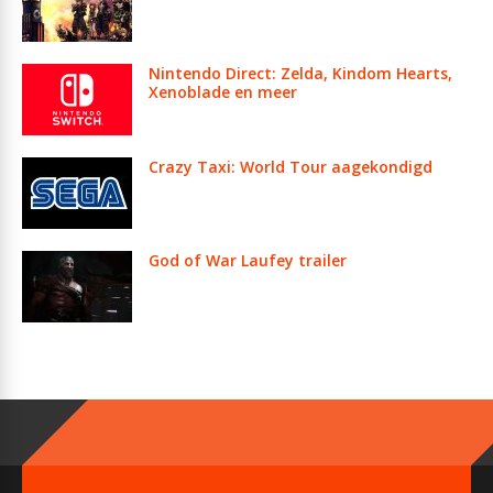
Nintendo Direct: Zelda, Kindom Hearts,
Xenoblade en meer
Crazy Taxi: World Tour aagekondigd
God of War Laufey trailer