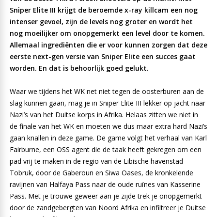
Sniper Elite III krijgt de beroemde x-ray killcam een nog
intenser gevoel, zijn de levels nog groter en wordt het
nog moeilijker om onopgemerkt een level door te komen.
Allemaal ingrediënten die er voor kunnen zorgen dat deze
eerste next-gen versie van Sniper Elite een succes gaat
worden. En dat is behoorlijk goed gelukt.
Waar we tijdens het WK net niet tegen de oosterburen aan de
slag kunnen gaan, mag je in Sniper Elite III lekker op jacht naar
Nazi’s van het Duitse korps in Afrika. Helaas zitten we niet in
de finale van het WK en moeten we dus maar extra hard Nazi’s
gaan knallen in deze game. De game volgt het verhaal van Karl
Fairburne, een OSS agent die de taak heeft gekregen om een
pad vrij te maken in de regio van de Libische havenstad
Tobruk, door de Gaberoun en Siwa Oases, de kronkelende
ravijnen van Halfaya Pass naar de oude ruïnes van Kasserine
Pass. Met je trouwe geweer aan je zijde trek je onopgemerkt
door de zandgebergten van Noord Afrika en infiltreer je Duitse