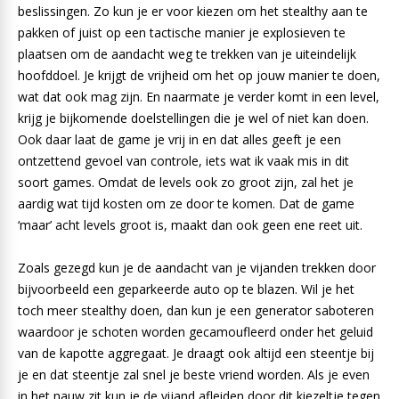
beslissingen. Zo kun je er voor kiezen om het stealthy aan te
pakken of juist op een tactische manier je explosieven te
plaatsen om de aandacht weg te trekken van je uiteindelijk
hoofddoel. Je krijgt de vrijheid om het op jouw manier te doen,
wat dat ook mag zijn. En naarmate je verder komt in een level,
krijg je bijkomende doelstellingen die je wel of niet kan doen.
Ook daar laat de game je vrij in en dat alles geeft je een
ontzettend gevoel van controle, iets wat ik vaak mis in dit
soort games. Omdat de levels ook zo groot zijn, zal het je
aardig wat tijd kosten om ze door te komen. Dat de game
‘maar’ acht levels groot is, maakt dan ook geen ene reet uit.
Zoals gezegd kun je de aandacht van je vijanden trekken door
bijvoorbeeld een geparkeerde auto op te blazen. Wil je het
toch meer stealthy doen, dan kun je een generator saboteren
waardoor je schoten worden gecamoufleerd onder het geluid
van de kapotte aggregaat. Je draagt ook altijd een steentje bij
je en dat steentje zal snel je beste vriend worden. Als je even
in het nauw zit kun je de vijand afleiden door dit kiezeltje tegen