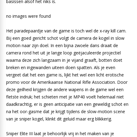
basissen alsof het niks is.
no images were found
Het paradepaardje van de game is toch wel de x-ray kill cam.
Bij een goed gericht schot volgt de camera de kogel in slow
motion naar zijn doel. In een bijna zwoele dans draait de
camera rond het uit je lange loop geëjaculeerde projectiel
waarna deze zich langzaam in je vijand graaft, botten doet
breken en ingewanden uiteen doen spatten. Als je even
vergeet dat het een game is, lijkt het wel een licht erotische
promo voor de Amerikaanse National Rifle Association. Door
deze geilheid krijgen de andere wapens in de game wel een
fletste indruk; het schieten met je MP40 voelt helemaal niet
daadkrachtig, er is geen anticipatie van een geweldig schot en
na het oor-gasme dat je krijgt tijdens de slow-motion scene
van je sniper kogel, klinkt dit geluid maar erg blikkerig.
Sniper Elite III laat je behoorlijk vrij in het maken van je