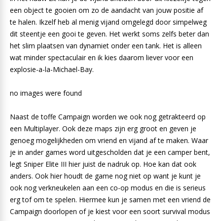
een object te gooien om zo de aandacht van jouw positie af
te halen. Ikzelf heb al menig vijand omgelegd door simpelweg
dit steentje een gooi te geven. Het werkt soms zelfs beter dan
het slim plaatsen van dynamiet onder een tank. Het is alleen
wat minder spectaculair en ik kies daarom liever voor een
explosie-a-la-Michael-Bay.
no images were found
Naast de toffe Campaign worden we ook nog getrakteerd op
een Multiplayer. Ook deze maps zijn erg groot en geven je
genoeg mogelijkheden om vriend en vijand af te maken. Waar
je in ander games word uitgescholden dat je een camper bent,
legt Sniper Elite III hier juist de nadruk op. Hoe kan dat ook
anders. Ook hier houdt de game nog niet op want je kunt je
ook nog verkneukelen aan een co-op modus en die is serieus
erg tof om te spelen. Hiermee kun je samen met een vriend de
Campaign doorlopen of je kiest voor een soort survival modus