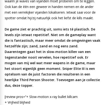
waarin je waves van vijanden moet proberen om te leggen.
Ook kan de één een geweer in handen nemen en de ander
met een verrekijker vijanden lokaliseren. Ietwat saai voor de
spotter omdat hij/zij natuurlijk ook het liefst de kills maakt.
De game ziet er prachtig uit, soms iets té plastisch. De
levels zijn ietwat repetitief. Niet om de gameplay want
die is fantastisch, maar meer omdat de omgevingen vaak
hetzelfde zijn; zand, zand en nog eens zand.
Daarentegen gaat het in slow-motion killen van een
tegenstander nooit vervelen, hoe repetitief ook. Er
mogen van mij wel wat meer wapens in de game, maar
het stoort eigenlijk geen moment. Sniper Elite III is een
optelsom van de juist factoren die resulteren in een
heerlijke Third Person Shooter. Toevoegen aan je collectie
dus, deze topper.
[review pros=”+ Slow-motion x-ray bullet killcam
+ Vrijheid blijheid