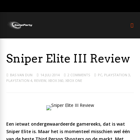
Sniper Elite III Review
BAS VAN DUN
14 JULI 2014
2 COMMENTS
PC
,
PLAYSTATION 3
,
PLAYSTATION 4
,
REVIEW
,
XBOX 360
,
XBOX ONE
Een ietwat ondergewaardeerde gamereeks, dat is wat
Sniper Elite is. Maar het is momenteel misschien wel één
van de beste Third Person Shooters op de markt. Met