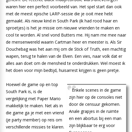
waren hier een perfect voorbeeld van. Het spel start dan ook
met de meest epische LARP-sessie die je ooit mee hebt
gemaakt. Als nieuw kind in South Park (ik had rood haar en
sproetjes) is het je missie om nieuwe vrienden te maken en
cool te worden. Al snel vond Butters me. Hij nam me mee naar
de mensenwereld waarin Cartman heer en meester is. Als Sir
Douchebag was het aan mij om de Stick of Truth, een machtig
wapen, terug te halen van de Elven. Een vies, naar volk dat er
alles aan doet om de mensheid te onderdrukken. Wel moest ik
het doen voor mijn bedtijd, huisarrest krijgen is geen pretje.
Hoewel de game op en top
Enkele scenes in de game
South Park is, is de
zijn hier op de consoles niet
vergelijking met Paper Mario
door de censuur gekomen.
makkelijk te maken. Net als in
Anale grapjes in de ruimte
die game ga je met een vriend
en een abortus bij een man
(je party member) op reis om
zijn blijkbaar te erg voor
verschillende missies te klaren.