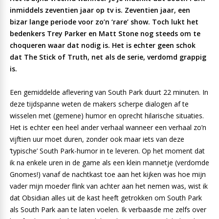
inmiddels zeventien jaar op tv is. Zeventien jaar, een
bizar lange periode voor zo’n ‘rare’ show. Toch lukt het
bedenkers Trey Parker en Matt Stone nog steeds om te
choqueren waar dat nodig is. Het is echter geen schok
dat The Stick of Truth, net als de serie, verdomd grappig
is.
Een gemiddelde aflevering van South Park duurt 22 minuten. In
deze tijdspanne weten de makers scherpe dialogen af te
wisselen met (gemene) humor en oprecht hilarische situaties.
Het is echter een heel ander verhaal wanneer een verhaal zo’n
vijftien uur moet duren, zonder ook maar iets van deze
‘typische’ South Park-humor in te leveren. Op het moment dat
ik na enkele uren in de game als een klein mannetje (verdomde
Gnomes!) vanaf de nachtkast toe aan het kijken was hoe mijn
vader mijn moeder flink van achter aan het nemen was, wist ik
dat Obsidian alles uit de kast heeft getrokken om South Park
als South Park aan te laten voelen. Ik verbaasde me zelfs over