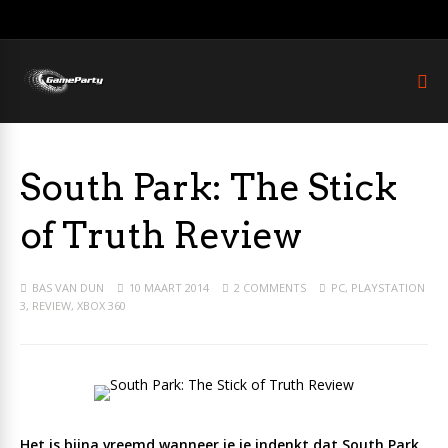
South Park: The Stick
of Truth Review
BAS VAN DUN
10 MAART 2014
2 COMMENTS
PC
,
PLAYSTATION
3
,
REVIEW
,
XBOX 360
Het is bijna vreemd wanneer je je indenkt dat South Park