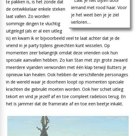
Laat je niet bijten door
te pakken is, is het zonde dat
iemand met rood haar. Voor
de ontwikkelaar enkele steken
je het weet ben je je ziel
laat vallen. Zo worden
verloren…
sommige dingen te vluchtig
uitgelegd (als er al een uitleg
is) en kwam ik er bijvoorbeeld veel te laat achter dat je de
vriend in je party tijdens gevechten kunt wisselen. Op
momenten zeer belangrijk omdat deze vrienden ook hun
speciale aanvallen hebben. Zo kan Stan met zijn grote zwaard
meerdere vijanden verwonden met één klap terwijl Butters je
opnieuw kan healen. Ook hebben de verschillende personages
in de wereld waar je doorheen loopt op momenten speciale
krachten die gebruikt moeten worden. Ook hier schiet uitleg
tekort en vind je jezelf af en toe compleet radeloos terug. En
het is jammer dat de framerate af en toe een beetje inkakt.