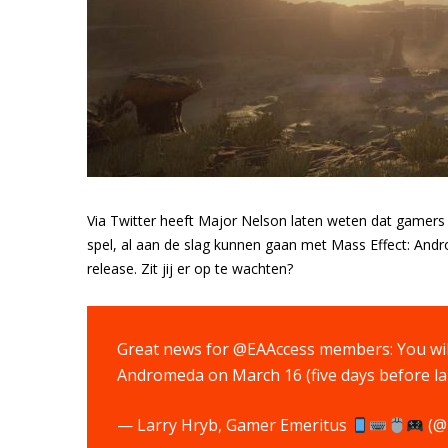
Via Twitter heeft Major Nelson laten weten dat gamers
spel, al aan de slag kunnen gaan met Mass Effect: Andr
release. Zit jij er op te wachten?
Great news for @EAAccess members: You will 
Andromeda on March 16 (five days before l
— Larry Hryb, Gamer Emeritus
(@