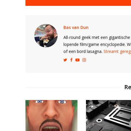
Bas van Dun
All-round geek met een gigantische 
lopende film/game encyclopedie. 
of een bord lasagna.
Streamt gerege
Re