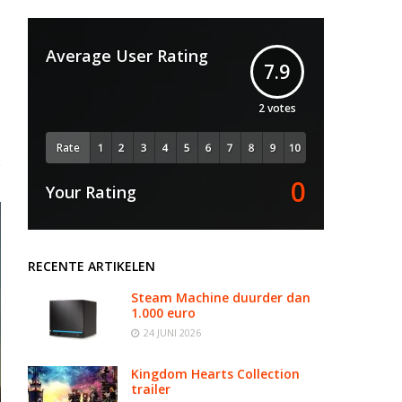
Average User Rating
7.9
2
votes
Rate
0
Your Rating
RECENTE ARTIKELEN
Steam Machine duurder dan
1.000 euro
24 JUNI 2026
Kingdom Hearts Collection
trailer