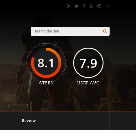
8.1
7.9
STERK
USER AVG
Review