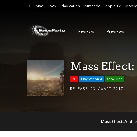
PC
Mac
Xbox
PlayStation
Nintendo
Apple TV
Mobil
Reviews
Previews
Mass Effect
PC
PlayStation 4
Xbox One
RELEASE:
23 MAART 2017
Mass Effect: And