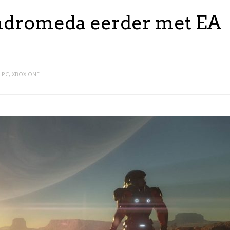
Andromeda eerder met EA
PC
,
XBOX ONE