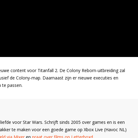
we content voor Titanfall 2. De Colony Reborn-uitbreiding zal
clusief de Colony-map. Daarnaast zijn er nieuwe executies en
 te passen.
liefde voor Star Wars. Schrijft sinds 2005 over games en is een
Wakker te maken voor een goede game op Xbox Live (Havoc NL)
ld via Mixer
en
praat over films op Letterboxd
.