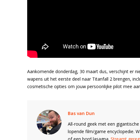
Aankomende donderdag, 30 maart dus, verschijnt er nieu
wapens uit het eerste deel naar Titanfall 2 brengen, in
cosmetische opties om jouw persoonlijke pilot mee aan
Bas van Dun
All-round geek met een gigantische 
lopende film/game encyclopedie. 
of een bord lasagna.
Streamt gerege