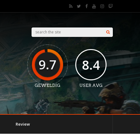
9.7
8.4
GEWELDIG
USER AVG
Review