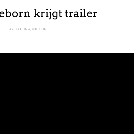
eborn krijgt trailer
PC
,
PLAYSTATION 4
,
XBOX ONE