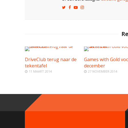
Re
DriveClub terug naar de
Games with Gold vo
tekentafel
december
11 MAART 2014
27 NOVEMBER 2014