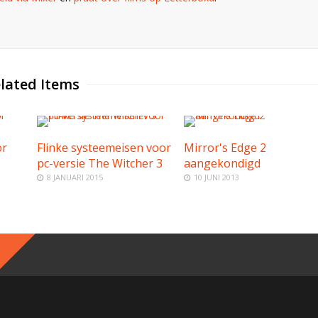
lated Items
or
Flinke systeemeisen voor
Mirror's Edge 2
pc-versie The Witcher 3
aangekondigd
8 JANUARI 2015
10 JUNI 2013