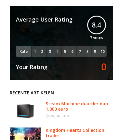
Average User Rating
8.4
7
votes
Rate
0
Your Rating
RECENTE ARTIKELEN
Steam Machine duurder dan
1.000 euro
24 JUNI 2026
Kingdom Hearts Collection
trailer