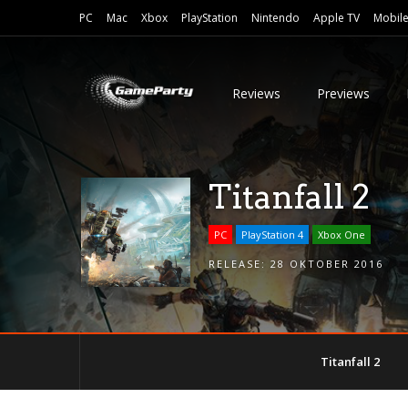
PC
Mac
Xbox
PlayStation
Nintendo
Apple TV
Mobil
Reviews
Previews
Titanfall 2
PC
PlayStation 4
Xbox One
RELEASE:
28 OKTOBER 2016
Titanfall 2