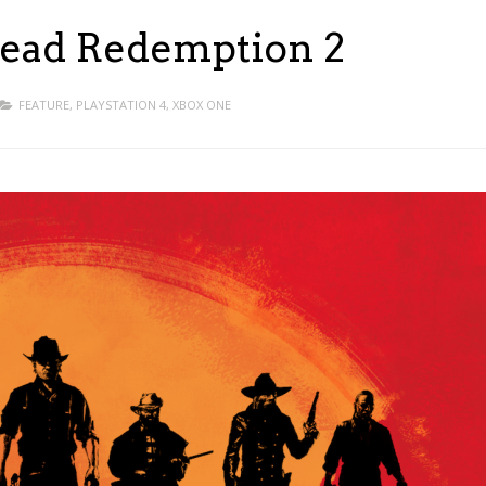
Dead Redemption 2
FEATURE
,
PLAYSTATION 4
,
XBOX ONE