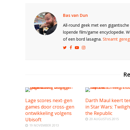
Bas van Dun
All-round geek met een gigantische 
lopende film/game encyclopedie. 
of een bord lasagna.
Streamt gerege
Re
Lage scores next-gen
Darth Maul keert te
games door cross-gen
in Star Wars: Twiligh
ontwikkeling volgens
the Republic
Ubisoft
20 AUGUSTUS 2015
19 NOVEMBER 2013