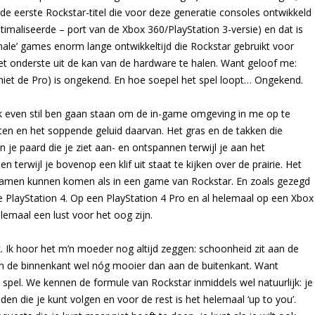
 de eerste Rockstar-titel die voor deze generatie consoles ontwikkeld
timaliseerde – port van de Xbox 360/PlayStation 3-versie) en dat is
male’ games enorm lange ontwikkeltijd die Rockstar gebruikt voor
t onderste uit de kan van de hardware te halen. Want geloof me:
s niet de Pro) is ongekend. En hoe soepel het spel loopt… Ongekend.
ik even stil ben gaan staan om de in-game omgeving in me op te
n en het soppende geluid daarvan. Het gras en de takken die
 je paard die je ziet aan- en ontspannen terwijl je aan het
en terwijl je bovenop een klif uit staat te kijken over de prairie. Het
h samen kunnen komen als in een game van Rockstar. En zoals gezegd
PlayStation 4. Op een PlayStation 4 Pro en al helemaal op een Xbox
elemaal een lust voor het oog zijn.
k. Ik hoor het m’n moeder nog altijd zeggen: schoonheid zit aan de
n de binnenkant wel nóg mooier dan aan de buitenkant. Want
it spel. We kennen de formule van Rockstar inmiddels wel natuurlijk: je
den die je kunt volgen en voor de rest is het helemaal ‘up to you’.