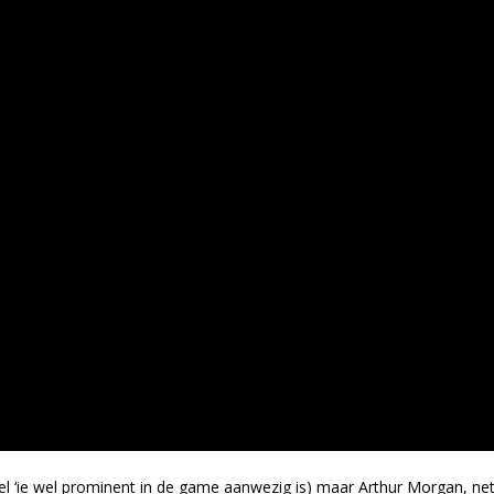
 ‘ie wel prominent in de game aanwezig is) maar Arthur Morgan, ne