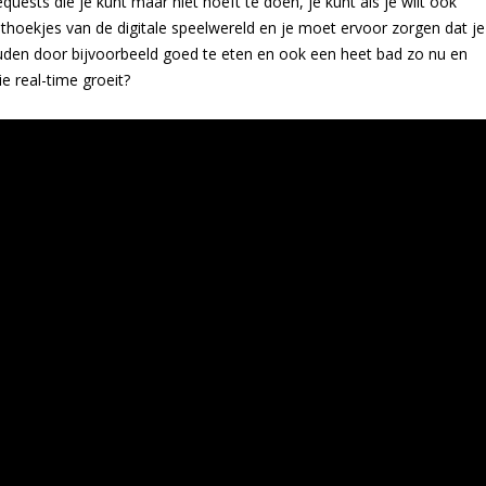
uests die je kunt maar niet hoeft te doen, je kunt als je wilt ook
ithoekjes van de digitale speelwereld en je moet ervoor zorgen dat je
uden door bijvoorbeeld goed te eten en ook een heet bad zo nu en
e real-time groeit?