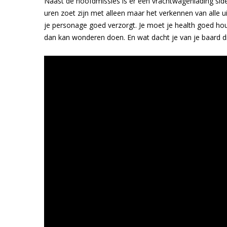
Naast de hoofdmissies is er een vrachtwagenlading sideq
uren zoet zijn met alleen maar het verkennen van alle u
je personage goed verzorgt. Je moet je health goed ho
dan kan wonderen doen. En wat dacht je van je baard di