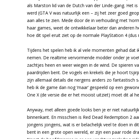
als Marston lid van de Dutch van der Linde-gang. Het is
werd (GTA V was natuurlijk een – zij het zeer goed geop
aan alles te zien. Mede door de in verhouding met ‘nor
haar games, weet de ontwikkelaar beter dan anderen he
hoe dit spel eruit ziet op de normale PlayStation 4 (du
Tijdens het spelen heb ik al vele momenten gehad dat 
nemen. De realtime vervormende modder onder je voete
zachtjes heen en weer wiegen in de wind. De spieren van
paardrijden bent. De vogels en krekels die je hoort tsjirp
zijn allemaal details die nergens anders zo fantastisc
heb ik de game dan nog ‘maar’ gespeeld op een gewone 
One X (de versie die er het mooist uitziet) moet dit al h
Anyway, met alleen goede looks ben je er niet natuurlij
binnenkant. En misschien is Red Dead Redemption 2 aa
jongens jongens, wat is er belachelijk veel te doen in d
bent in een grote open wereld, er zijn een paar rode dra