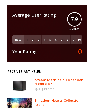
Average User Rating
7.9
6
votes
Rate
0
Your Rating
RECENTE ARTIKELEN
Steam Machine duurder dan
1.000 euro
24 JUNI 2026
Kingdom Hearts Collection
trailer