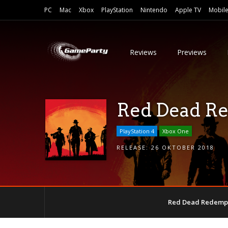
PC
Mac
Xbox
PlayStation
Nintendo
Apple TV
Mobil
Reviews
Previews
Red Dead R
PlayStation 4
Xbox One
RELEASE:
26 OKTOBER 2018
Red Dead Redempt