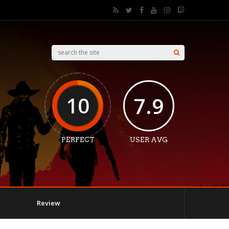
10
7.9
PERFECT
USER AVG
Review