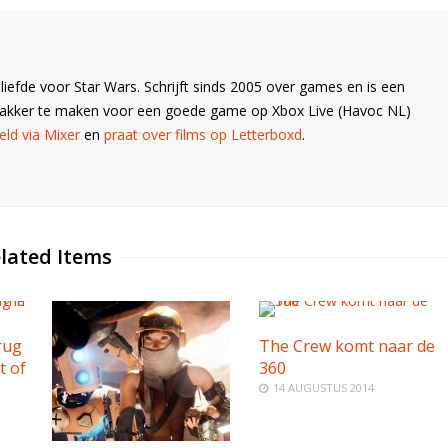
liefde voor Star Wars. Schrijft sinds 2005 over games en is een
Wakker te maken voor een goede game op Xbox Live (Havoc NL)
ld via Mixer
en
praat over films op Letterboxd
.
lated Items
rug
The Crew komt naar de
t of
360
14 AUGUSTUS 2014