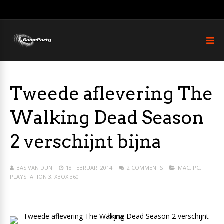
Tweede aflevering The
Walking Dead Season
2 verschijnt bijna
BAS VAN DUN
18 FEBRUARI 2014
2 COMMENTS
MAC
,
PC
,
PLAYSTATION 3
,
XBOX 360