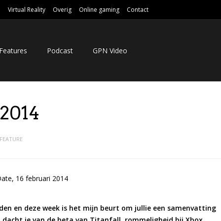
e
Virtual Reality
Overig
Online gaming
Contact
Features
Podcast
GPN Video
 2014
FEATURE
den en deze week is het mijn beurt om jullie een samenvatting
dacht je van de beta van Titanfall, rommeligheid bij Xbox