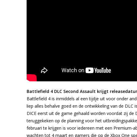
Battlefield 4 DLC Second Assault krijgt releasedat
Battlefield 4 is inmiddels al een tijdje uit voor onder
liep alles behalve goed en de ontwikkeling van de DLC 
DICE eerst uit de game gehaald worden voordat zij de D
teruggekeken op de planning voor het uitbreidingspakk
februari te krijgen is voor iedereen met een Premiu
wachten tot 4 maart en gamers die op de Xbox One spe