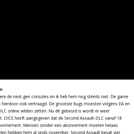
um
 andere de next-gen consoles en ik heb hem nog stééds niet. De game
is hierdoor ook vertraagd. De grootste bugs moesten volgens EA en
LC online wilden zetten. Nu dit gebeurd is wordt er weer
et. DICE heeft aangegeven dat de Second Assault-DLC vanaf 18
m-abonnement. Mensen zonder een abonnement moeten helaas
len hebben hem al sinds november. Second Assault bevat vier