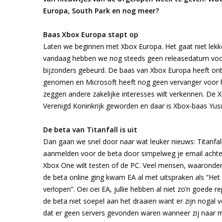
Europa, South Park en nog meer?
Baas Xbox Europa stapt op
Laten we beginnen met Xbox Europa. Het gaat niet lekke
vandaag hebben we nog steeds geen releasedatum voor
bijzonders gebeurd. De baas van Xbox Europa heeft onts
genomen en Microsoft heeft nog geen vervanger voor he
zeggen andere zakelijke interesses wilt verkennen. De 
Verenigd Koninkrijk geworden en daar is Xbox-baas Yu
De beta van Titanfall is uit
Dan gaan we snel door naar wat leuker nieuws: Titanfal
aanmelden voor de beta door simpelweg je email achter 
Xbox One wilt testen of de PC. Veel mensen, waaronder
de beta online ging kwam EA al met uitspraken als “Het g
verlopen”. Oei oei EA, jullie hebben al niet zo’n goede
de beta niet soepel aan het draaien want er zijn nogal
dat er geen servers gevonden waren wanneer zij naar m