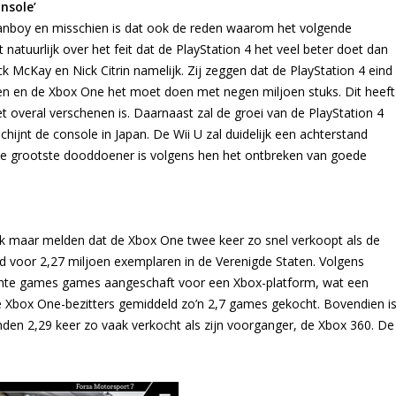
nsole’
 fanboy en misschien is dat ook de reden waarom het volgende
natuurlijk over het feit dat de PlayStation 4 het veel beter doet dan
 McKay en Nick Citrin namelijk. Zij zeggen dat de PlayStation 4 eind
pen en de Xbox One het moet doen met negen miljoen stuks. Dit heeft
t overal verschenen is. Daarnaast zal de groei van de PlayStation 4
hijnt de console in Japan. De Wii U zal duidelijk een achterstand
. De grootste dooddoener is volgens hen het ontbreken van goede
ook maar melden dat de Xbox One twee keer zo snel verkoopt als de
voor 2,27 miljoen exemplaren in de Verenigde Staten. Volgens
ochte games games aangeschaft voor een Xbox-platform, wat een
e Xbox One-bezitters gemiddeld zo’n 2,7 games gekocht. Bovendien i
den 2,29 keer zo vaak verkocht als zijn voorganger, de Xbox 360. De