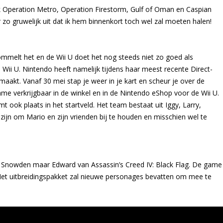
jk Operation Metro, Operation Firestorm, Gulf of Oman en Caspian
zo gruwelijk uit dat ik hem binnenkort toch wel zal moeten halen!
ommelt het en de Wii U doet het nog steeds niet zo goed als
 Wii U. Nintendo heeft namelijk tijdens haar meest recente Direct-
aakt. Vanaf 30 mei stap je weer in je kart en scheur je over de
game verkrijgbaar in de winkel en in de Nintendo eShop voor de Wii U.
ook plaats in het startveld. Het team bestaat uit Iggy, Larry,
ijn om Mario en zijn vrienden bij te houden en misschien wel te
d Snowden maar Edward van Assassin’s Creed IV: Black Flag. De game
Het uitbreidingspakket zal nieuwe personages bevatten om mee te