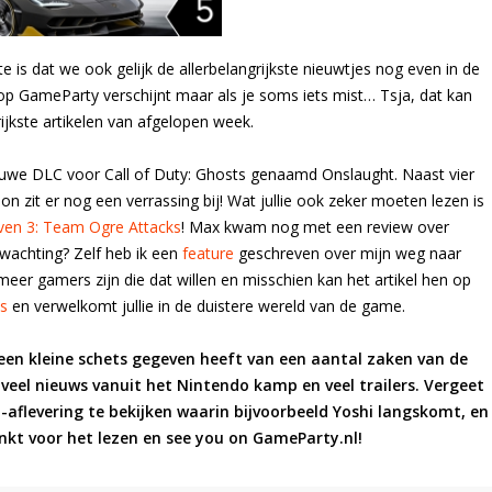
 is dat we ook gelijk de allerbelangrijkste nieuwtjes nog even in de
 op GameParty verschijnt maar als je soms iets mist… Tsja, dat kan
ijkste artikelen van afgelopen week.
uwe DLC voor Call of Duty: Ghosts genaamd Onslaught. Naast vier
n zit er nog een verrassing bij! Wat jullie ook zeker moeten lezen is
ven 3: Team Ogre Attacks
! Max kwam nog met een review over
erwachting? Zelf heb ik een
feature
geschreven over mijn weg naar
meer gamers zijn die dat willen en misschien kan het artikel hen op
s
en verwelkomt jullie in de duistere wereld van de game.
l een kleine schets gegeven heeft van een aantal zaken van de
eel nieuws vanuit het Nintendo kamp en veel trailers. Vergeet
-aflevering te bekijken waarin bijvoorbeeld Yoshi langskomt, en
nkt voor het lezen en see you on GameParty.nl!