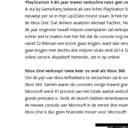
‘PlayStation 4 dit jaar meest verkochte next-gen co
Ik sta bij GameParty bekend als een lichte PlayStation
nieuwtje per se in mijn Up2Date moest staan. Ik heb het 
de Xbox One. Dat denken analisten Michael Pachter, Nick
dit jaar ongeveer twaalf miljoen exemplaren zal verko
echter wel te maken met het feit dat de console nog nie
vanaf 22 februari een boost gaan krijgen, want dan versc
gaan krijgen met slechts drie miljoen stuks eind 2014
online service. Alsjeblieft Nintendo, zet in op online!
Xbox One verkoopt twee keer zo snel als Xbox 360
Om de pijn van Xbox-liefhebbers te verzachten zal ik 
Xbox 360. Samen waren de consoles vorige maand goed 
Microsoft werd 47 procent van het totale aantal verk
goede prestatie is. Sinds de launch hebben Amerikaans
de nieuwe console van Microsoft in de eerste drie maan
Xbox One is dus geen financiële misser voor Microsoft!