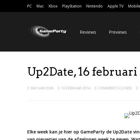
PC
Mac
Xbox
PlayStation
Nintendo
Apple TV
Mobil
Reviews
Previews
Up2Date, 16 februari
BAS VAN DUN
16 FEBRUARI 2014
COMMENTS CLOSED
Elke week kan je hier op GameParty de Up2Date vin
van nieuwtjes van de afgelopen week te geven. Wat 