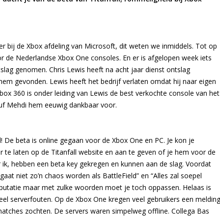
r bij de Xbox afdeling van Microsoft, dit weten we inmiddels. Tot op
 de Nederlandse Xbox One consoles. En er is afgelopen week iets
lag genomen. Chris Lewis heeft na acht jaar dienst ontslag
m gevonden. Lewis heeft het bedrijf verlaten omdat hij naar eigen
Xbox 360 is onder leiding van Lewis de best verkochte console van het
suf Mehdi hem eeuwig dankbaar voor.
l! De beta is online gegaan voor de Xbox One en PC. Je kon je
te laten op de Titanfall website en aan te geven of je hem voor de
 ik, hebben een beta key gekregen en kunnen aan de slag. Voordat
aat niet zo’n chaos worden als BattleField” en “Alles zal soepel
 reputatie maar met zulke woorden moet je toch oppassen. Helaas is
 veel serverfouten. Op de Xbox One kregen veel gebruikers een meldin
atches zochten. De servers waren simpelweg offline. Collega Bas