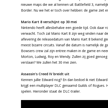
nieuwe maps die we al kennen uit Battlefield 3, nameli
Border. Nu we het er toch over hebben: de game ziet er 
Mario Kart 8 verschijnt op 30 mei
Nintendo heeft allesbehalve een goede tijd. Ook daar r
verwacht. Toch zal Mario Kart 8 zijn weg vinden naar de
aflevering de releasedatum van Mario Kart 8 bekend gem
meest bizarre circuits. Vanaf die datum is namelijk de 
Bowsers crew zal zijn entree maken in de game en neemt 
Morton, Ludwig, Roy en Wendy. Zullen zij goed genoeg z
verslaan? We zullen het 30 mei zien.
Assassin’s Creed IV breidt uit
Kennen jullie Edward nog? En dan bedoel ik niet Edwar
krijgt een multiplayer DLC genaamd Guilds of Rogues. 
spelen. Hieronder staat de DLC-trailer.