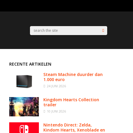
RECENTE ARTIKELEN
Steam Machine duurder dan
1.000 euro
24 JUNI 2026
Kingdom Hearts Collection
trailer
10 JUNI 2026
Nintendo Direct: Zelda,
Kindom Hearts, Xenoblade en