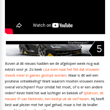
Boven al dit nieuws hadden we de afgelopen week nog wat
extra’s voor je. Zo keek
Lisa even naar het feit dat vrouwen
steeds meer in games gestopt worden
. Maar is dit wel een
positieve ontwikkeling? Want waarom moeten vrouwen ineens
overal verschijnen? Puur omdat het moet, of is er een andere
reden? Kevin hield het wat luchtiger en bekeek of
Splatoon, de
nieuwe IP van Nintendo, een beetje uit de verf kwam
. Hij heeft
best wat plezier met het spel gehad, maar is het de knaller