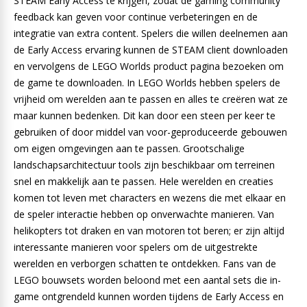
STEAM Early Access te krijgen, zodat de gaming community
feedback kan geven voor continue verbeteringen en de
integratie van extra content. Spelers die willen deelnemen aan
de Early Access ervaring kunnen de STEAM client downloaden
en vervolgens de LEGO Worlds product pagina bezoeken om
de game te downloaden. In LEGO Worlds hebben spelers de
vrijheid om werelden aan te passen en alles te creëren wat ze
maar kunnen bedenken. Dit kan door een steen per keer te
gebruiken of door middel van voor-geproduceerde gebouwen
om eigen omgevingen aan te passen. Grootschalige
landschapsarchitectuur tools zijn beschikbaar om terreinen
snel en makkelijk aan te passen. Hele werelden en creaties
komen tot leven met characters en wezens die met elkaar en
de speler interactie hebben op onverwachte manieren. Van
helikopters tot draken en van motoren tot beren; er zijn altijd
interessante manieren voor spelers om de uitgestrekte
werelden en verborgen schatten te ontdekken. Fans van de
LEGO bouwsets worden beloond met een aantal sets die in-
game ontgrendeld kunnen worden tijdens de Early Access en