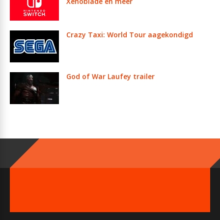
Xenoblade en meer
Crazy Taxi: World Tour aagekondigd
God of War Laufey trailer