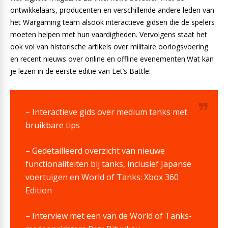
ontwikkelaars, producenten en verschillende andere leden van
het Wargaming team alsook interactieve gidsen die de spelers
moeten helpen met hun vaardigheden. Vervolgens staat het
ook vol van historische artikels over militaire oorlogsvoering
en recent nieuws over online en offline evenementen.Wat kan
je lezen in de eerste editie van Let’s Battle:
– Interactieve gids over medium tanks met
bruikbare tips
– Gedetailleerd overzicht van nieuwe
functionaliteiten bij tanks, inclusief Japanse
voertuigen en World of Tanks: Xbox 360
Edition
– Interview met een van de World of Tanks-