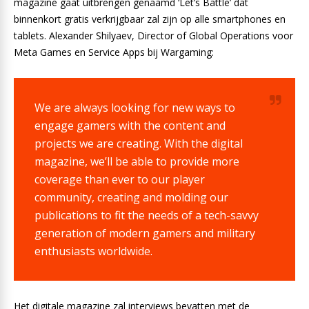
magazine gaat uitbrengen genaamd ‘Let’s Battle’ dat
binnenkort gratis verkrijgbaar zal zijn op alle smartphones en
tablets. Alexander Shilyaev, Director of Global Operations voor
Meta Games en Service Apps bij Wargaming:
We are always looking for new ways to
engage gamers with the content and
projects we are creating. With the digital
magazine, we’ll be able to provide more
coverage than ever to our player
community, creating and molding our
publications to fit the needs of a tech-savvy
generation of modern gamers and military
enthusiasts worldwide.
Het digitale magazine zal interviews bevatten met de