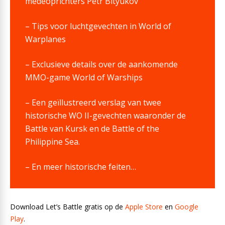
medeoprichters Petr Bityukov
– Tips voor luchtgevechten in World of
Warplanes
– Exclusieve details over de aankomende
MMO-game World of Warships
– Een geïllustreerd verslag van twee
historische WO II-gevechten waaronder de
Battle van Kursk en de Battle of the
Philippine Sea.
– En meer historische feiten…
Download Let’s Battle gratis op de
Apple Store
en
Google
Play
.