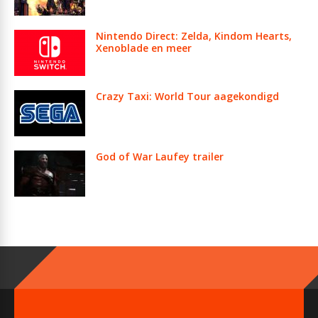
Nintendo Direct: Zelda, Kindom Hearts,
Xenoblade en meer
Crazy Taxi: World Tour aagekondigd
God of War Laufey trailer