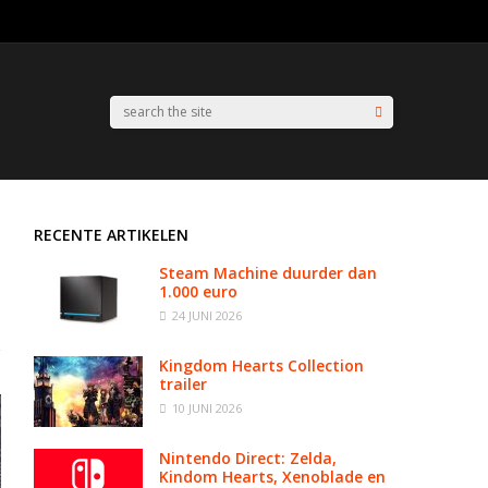
RECENTE ARTIKELEN
Steam Machine duurder dan
1.000 euro
24 JUNI 2026
Kingdom Hearts Collection
trailer
10 JUNI 2026
Nintendo Direct: Zelda,
Kindom Hearts, Xenoblade en