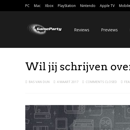
PC
Mac
Xbox
PlayStation
Nintendo
Apple TV
Mobil
Reviews
Previews
Wil jij schrijven ove
BAS VAN DUN
4 MAART 2017
COMMENTS CLOSED
FE