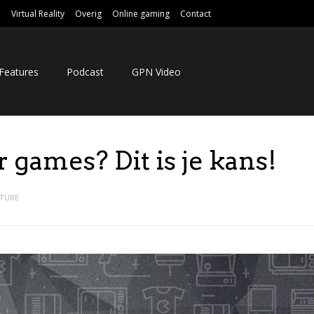
e
Virtual Reality
Overig
Online gaming
Contact
Features
Podcast
GPN Video
r games? Dit is je kans!
ATURE