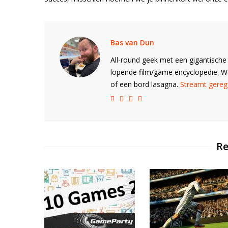
Bas van Dun
All-round geek met een gigantische 
lopende film/game encyclopedie. 
of een bord lasagna.
Streamt gerege
Re