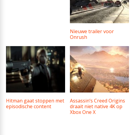
Nieuwe trailer voor
Onrush
Hitman gaat stoppen met
Assassin’s Creed Origins
episodische content
draait niet native 4K op
Xbox One X