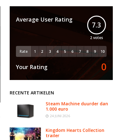
Average User Rating
7.3
2
votes
Rate
0
Your Rating
RECENTE ARTIKELEN
Steam Machine duurder dan
1.000 euro
24 JUNI 2026
Kingdom Hearts Collection
trailer