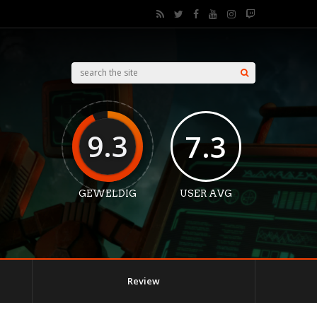
9.3
7.3
GEWELDIG
USER AVG
Review