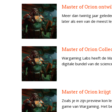
Master of Orion ontw
Meer dan twintig jaar gelede
later als een van de meest l
Master of Orion Colle
Wargaming Labs heeft de Mast
digitale bundel van de scienc
Master of Orion krijg
Zoals je in zijn preview kon
game van Wargaming. Het be