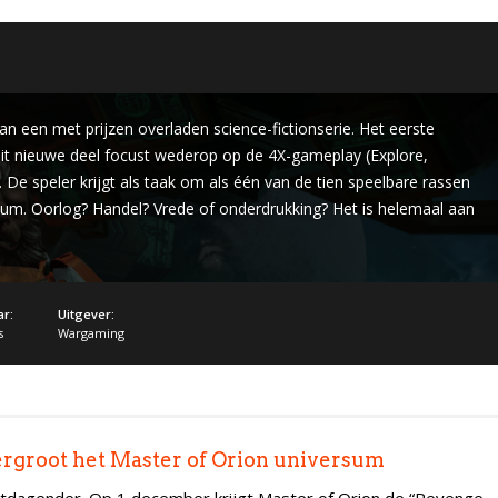
an een met prijzen overladen science-fictionserie. Het eerste
Dit nieuwe deel focust wederop op de 4X-gameplay (Explore,
 De speler krijgt als taak om als één van de tien speelbare rassen
rsum. Oorlog? Handel? Vrede of onderdrukking? Het is helemaal aan
ar:
Uitgever:
s
Wargaming
ergroot het Master of Orion universum