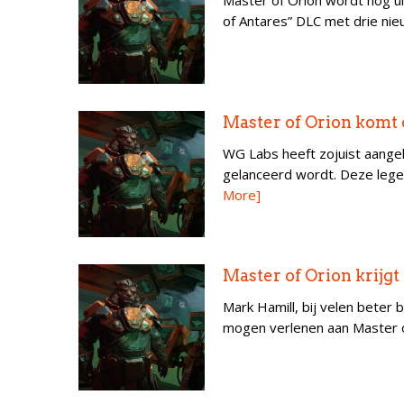
Master of Orion wordt nog u
of Antares” DLC met drie nie
Master of Orion komt 
WG Labs heeft zojuist aange
gelanceerd wordt. Deze legen
More]
Master of Orion krijg
Mark Hamill, bij velen beter 
mogen verlenen aan Master o