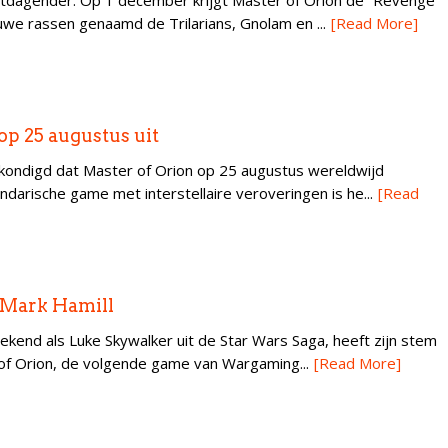
itdagender. Op 1 december krijgt Master of Orion de “Revenge
uwe rassen genaamd de Trilarians, Gnolam en ...
[Read More]
op 25 augustus uit
kondigd dat Master of Orion op 25 augustus wereldwijd
darische game met interstellaire veroveringen is he...
[Read
t Mark Hamill
bekend als Luke Skywalker uit de Star Wars Saga, heeft zijn stem
f Orion, de volgende game van Wargaming...
[Read More]