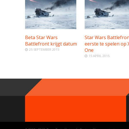
Beta Star Wars
Star Wars Battlefron
Battlefront krijgt datum
eerste te spelen op
One
25 SEPTEMBER 2015
15 APRIL 2015