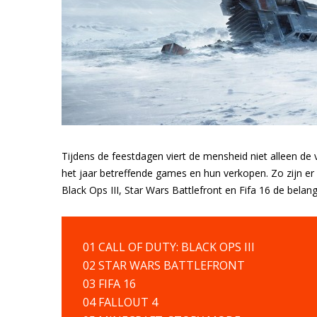
Tijdens de feestdagen viert de mensheid niet alleen de 
het jaar betreffende games en hun verkopen. Zo zijn er v
Black Ops III, Star Wars Battlefront en Fifa 16 de bela
01 CALL OF DUTY: BLACK OPS III
02 STAR WARS BATTLEFRONT
03 FIFA 16
04 FALLOUT 4