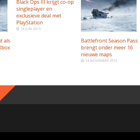
Black Ops III krijgt co-op
singleplayer en
exclusieve deal met
PlayStation
16 JUNI 2015
t als
Battlefront Season Pass
 Xbox
brengt onder meer 16
nieuwe maps
14 NOVEMBER 2015