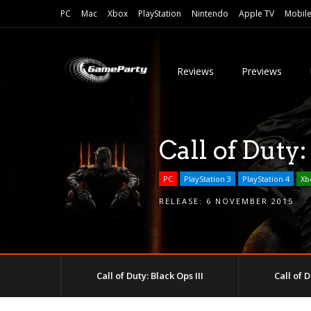
PC
Mac
Xbox
PlayStation
Nintendo
Apple TV
Mobil
Reviews
Previews
Call of Duty:
PC
PlayStation 3
PlayStation 4
Xb
RELEASE:
6 NOVEMBER 2015
Call of Duty: Black Ops III
Call of D