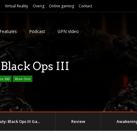
e
Virtual Reality
Overig
Online gaming
Contact
Features
Podcast
GPN Video
 Black Ops III
ox 360
Xbox One
uty: Black Ops III Ga...
Review
Awakening