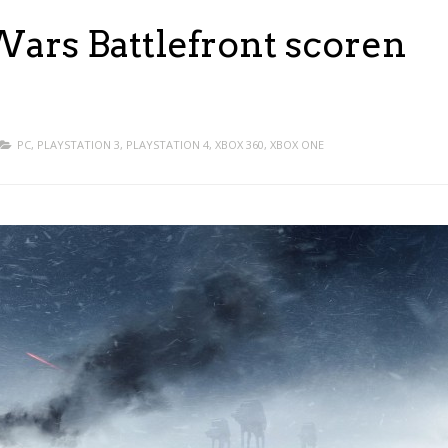
Wars Battlefront scoren
PC
,
PLAYSTATION 3
,
PLAYSTATION 4
,
XBOX 360
,
XBOX ONE