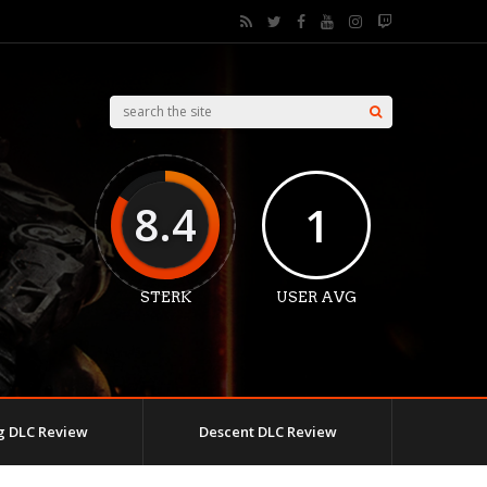
8.4
1
STERK
USER AVG
 DLC Review
Descent DLC Review