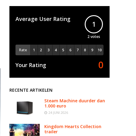
Average User Rating
1
2
votes
Rate
0
Your Rating
RECENTE ARTIKELEN
Steam Machine duurder dan
1.000 euro
24 JUNI 2026
Kingdom Hearts Collection
trailer