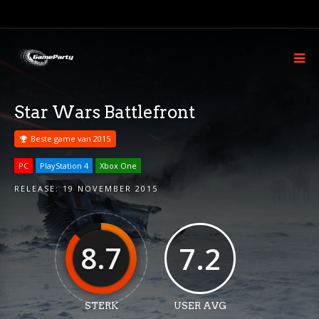
Star Wars Battlefront
Beste game van 2015
PC
PlayStation 4
Xbox One
RELEASE:
19 NOVEMBER 2015
8.7
7.2
STERK
USER AVG