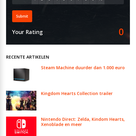
Submit
0
Your Rating
RECENTE ARTIKELEN
Steam Machine duurder dan 1.000 euro
Kingdom Hearts Collection trailer
Nintendo Direct: Zelda, Kindom Hearts,
Xenoblade en meer