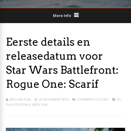
More Info
Eerste details en
releasedatum voor
Star Wars Battlefront:
Rogue One: Scarif
BAS VAN DUN
18 NOVEMBER 2016
COMMENTS CLOSED
PC
,
PLAYSTATION 4
,
XBOX ONE