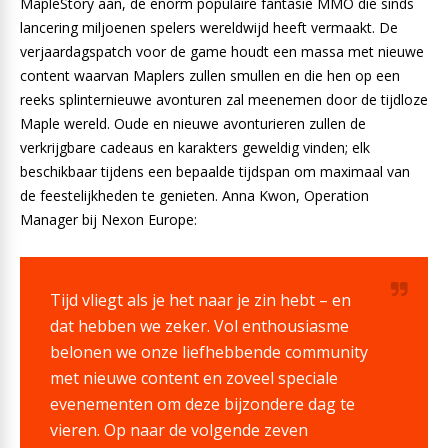
MapleStory aan, de enorm populaire fantasie MMO die sinds
lancering miljoenen spelers wereldwijd heeft vermaakt. De
verjaardagspatch voor de game houdt een massa met nieuwe
content waarvan Maplers zullen smullen en die hen op een
reeks splinternieuwe avonturen zal meenemen door de tijdloze
Maple wereld. Oude en nieuwe avonturieren zullen de
verkrijgbare cadeaus en karakters geweldig vinden; elk
beschikbaar tijdens een bepaalde tijdspan om maximaal van
de feestelijkheden te genieten. Anna Kwon, Operation
Manager bij Nexon Europe:
Tijd vliegt als je het naar je zin hebt – en
dat hebben we zeker. Vol enthousiasme
belonen we onze liefhebbende community
met nieuwe content en zoveel speciale
evenementen om deze bijzondere dag te
vieren. Op naar de volgende zeven