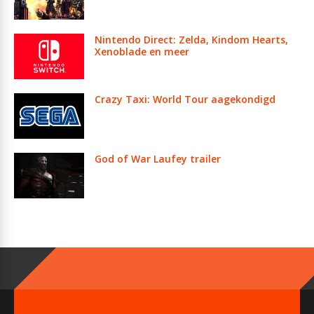
Nintendo Direct: Zelda, Kindom Hearts,
Xenoblade en meer
Crazy Taxi: World Tour aagekondigd
God of War Laufey trailer