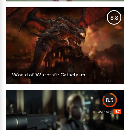
8.8
World of Warcraft: Cataclysm
8.5
8.7
User Avg