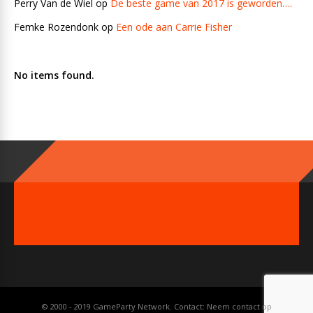
Perry Van de Wiel
op
De beste game van 2017 is geworden….
Femke Rozendonk
op
Een ode aan Carrie Fisher
No items found.
© 2000 - 2019 GameParty Network. Contact:
Neem contact op