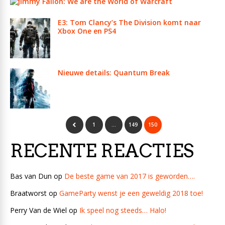
Jimmy Fallon: We are the World of Warcraft
E3: Tom Clancy’s The Division komt naar
Xbox One en PS4
Nieuwe details: Quantum Break
1
…
149
150
RECENTE REACTIES
Bas van Dun
op
De beste game van 2017 is geworden….
Braatworst
op
GameParty wenst je een geweldig 2018 toe!
Perry Van de Wiel
op
Ik speel nog steeds… Halo!