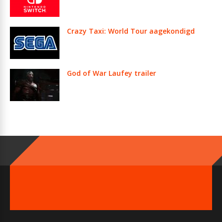
Crazy Taxi: World Tour aagekondigd
God of War Laufey trailer