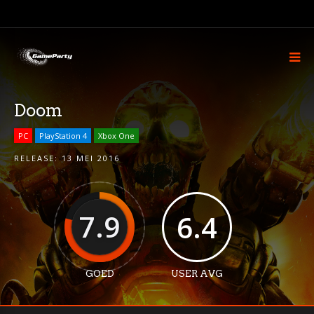
Doom
PC
PlayStation 4
Xbox One
RELEASE:
13 MEI 2016
7.9
6.4
GOED
USER AVG