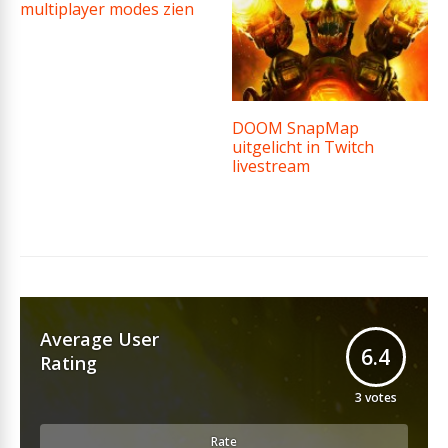
multiplayer modes zien
DOOM SnapMap
uitgelicht in Twitch
livestream
Average User
6.4
Rating
3
votes
Rate