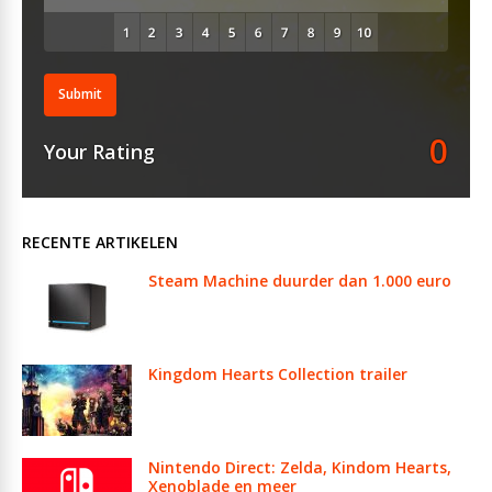
Submit
0
Your Rating
RECENTE ARTIKELEN
Steam Machine duurder dan 1.000 euro
Kingdom Hearts Collection trailer
Nintendo Direct: Zelda, Kindom Hearts,
Xenoblade en meer