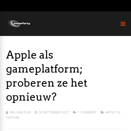
Apple als
gameplatform;
proberen ze het
opnieuw?
BAS VAN DUN
18 SEPTEMBER 2017
1 COMMENT
APPLE TV
,
FEATURE