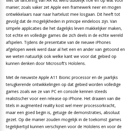
Met de lancering van AR Kit werd duidelijk hoe en op wat voor
manier; zoals vaker zet Apple een framewerk neer en mogen
ontwikkelaars naar naar hartelust mee losgaan. Dit heeft tot
gevolg dat de mogelijkheden in principe eindeloos zijn. Van
simpele applicaties die het dagelijks leven makkelijker maken,
tot echte en volledige games die zich deels in de echte wereld
afspelen. Tijdens de presentatie van de nieuwe iPhones
afgelopen week werd daar al het een en ander van getoond en
we weten natuurlijk ook welke kant we voor dat gebied op
kunnen denken door Microsoft’s Hololens.
Met de nieuwste Apple A11 Bionic processor en de jaarlijks
terugkerende ontwikkelingen op dat gebied worden volledige
games zoals we ze van PC en console kennen steeds
realistischer voor een release op iPhone. Het draaien van die
titels in augmented reality kost wel meer processorkracht,
maar een goed begin is, getuige de demonstraties, absoluut
gezet. Op die manier zouden mogelijk in de toekomst games
tegelijkertijd kunnen verschijnen voor de Hololens en voor de