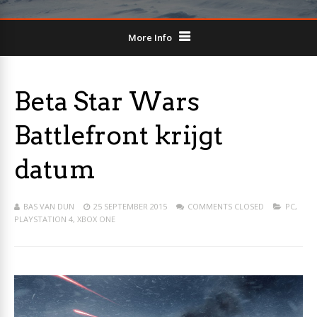
More Info
Beta Star Wars
Battlefront krijgt
datum
BAS VAN DUN
25 SEPTEMBER 2015
COMMENTS CLOSED
PC
,
PLAYSTATION 4
,
XBOX ONE