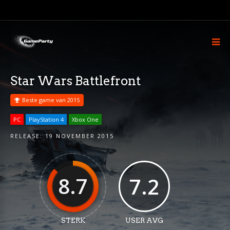
Star Wars Battlefront
Beste game van 2015
PC
PlayStation 4
Xbox One
RELEASE:
19 NOVEMBER 2015
8.7
7.2
STERK
USER AVG