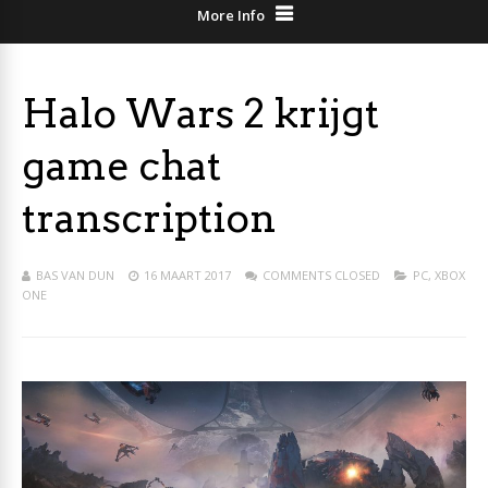
More Info
Halo Wars 2 krijgt
game chat
transcription
BAS VAN DUN
16 MAART 2017
COMMENTS CLOSED
PC
,
XBOX
ONE