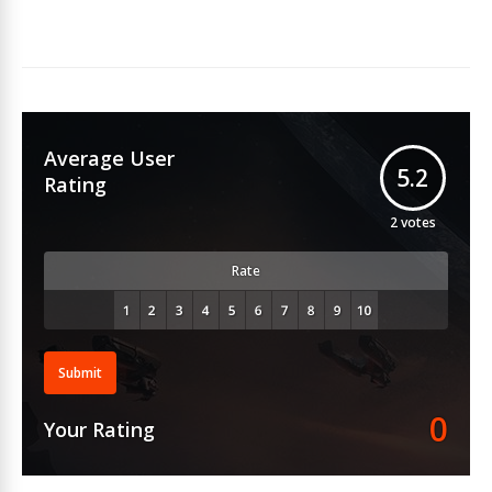
Average User
5.2
Rating
2
votes
Rate
Submit
0
Your Rating