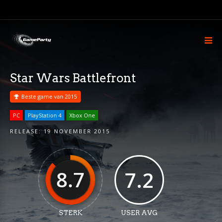
Star Wars Battlefront
Beste game van 2015
PC
PlayStation 4
Xbox One
RELEASE:
19 NOVEMBER 2015
8.7
7.2
STERK
USER AVG