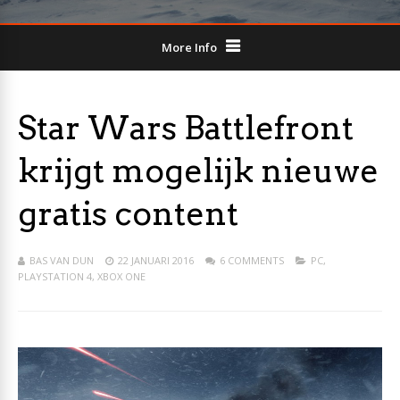
More Info
Star Wars Battlefront
krijgt mogelijk nieuwe
gratis content
BAS VAN DUN
22 JANUARI 2016
6 COMMENTS
PC
,
PLAYSTATION 4
,
XBOX ONE