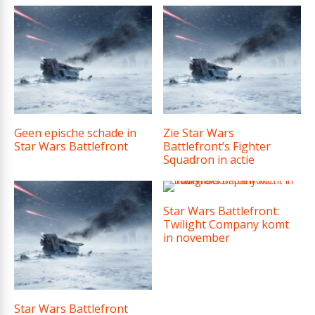
Geen epische schade in
Zie Star Wars
Star Wars Battlefront
Battlefront’s Fighter
Squadron in actie
Star Wars Battlefront:
Twilight Company komt
in november
Star Wars Battlefront